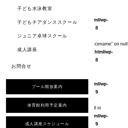
子ども水泳教室
Warning
: Undefined array key 0 in
/home/wordstock/numasupo.com/public_html/wp-
子どもチアダンススクール
content/themes/numaspo/single.php
on line
8
ジュニア卓球スクール
Warning
: Attempt to read property "category_nicename" on null
成人講座
in
/home/wordstock/numasupo.com/public_html/wp-
content/themes/numaspo/single.php
on line
8
お問合せ
Warning
: Undefined array key 0 in
/home/wordstock/numasupo.com/public_html/wp-
プール開放案内
content/themes/numaspo/single.php
on line
9
体育館利用予定案内
Warning
: Attempt to read property "slug" on null in
/home/wordstock/numasupo.com/public_html/wp-
content/themes/numaspo/single.php
成人講座スケジュール
on line
9