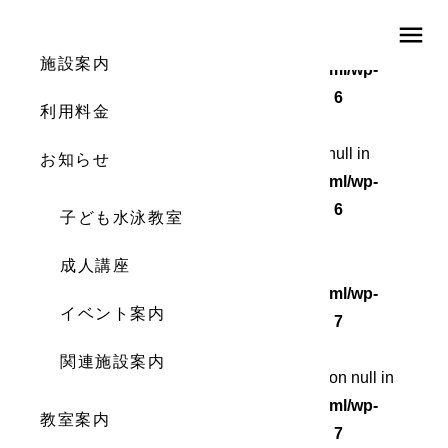
menu
Warning
: Undefined array key 0 in
施設案内
/home/wordstock/numasupo.com/public_html/wp-
content/themes/numaspo/single.php
on line
6
利用料金
Warning
: Attempt to read property "cat_ID" on null in
お知らせ
/home/wordstock/numasupo.com/public_html/wp-
content/themes/numaspo/single.php
on line
6
子ども水泳教室
Warning
成人講座
: Undefined array key 0 in
/home/wordstock/numasupo.com/public_html/wp-
イベント案内
content/themes/numaspo/single.php
on line
7
関連施設案内
Warning
: Attempt to read property "cat_name" on null in
/home/wordstock/numasupo.com/public_html/wp-
教室案内
content/themes/numaspo/single.php
on line
7