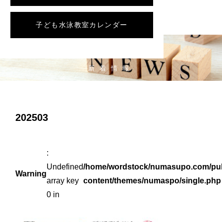
子ども水泳教室カレンダー
NEWS
新着情報
202503
:
Undefined
/home/wordstock/numasupo.com/pub
Warning
array key
content/themes/numaspo/single.php
0 in