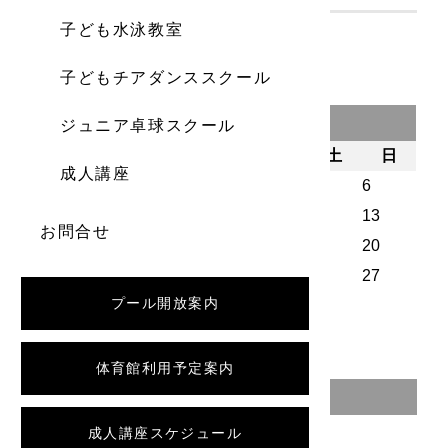
子ども水泳教室
子どもチアダンススクール
2025年7月
ジュニア卓球スクール
月
火
水
木
金
土
日
成人講座
1
2
3
4
5
6
7
8
9
10
11
12
13
お問合せ
14
15
16
17
18
19
20
21
22
23
24
25
26
27
プール開放案内
28
29
30
31
« 4月
11月 »
体育館利用予定案内
CATEGORY
成人講座スケジュール
イベント案内