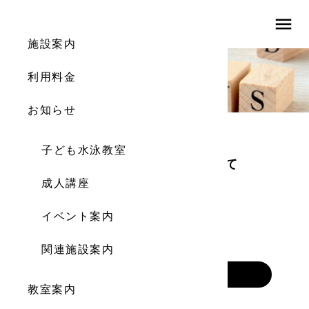
menu
施設案内
NEWS
利用料金
新着情報
お知らせ
子ども水泳教室
【7/8更新】教室中の水分補給について
成人講座
こども水泳教室
2025.07.09
イベント案内
……
関連施設案内
MORE
教室案内