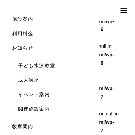
menu
Warning
: Undefined array key 0 in
施設案内
/home/wordstock/numasupo.com/public_html/wp-
content/themes/numaspo/single.php
on line
6
利用料金
Warning
: Attempt to read property "cat_ID" on null in
お知らせ
/home/wordstock/numasupo.com/public_html/wp-
content/themes/numaspo/single.php
on line
6
子ども水泳教室
Warning
成人講座
: Undefined array key 0 in
/home/wordstock/numasupo.com/public_html/wp-
イベント案内
content/themes/numaspo/single.php
on line
7
関連施設案内
Warning
: Attempt to read property "cat_name" on null in
/home/wordstock/numasupo.com/public_html/wp-
教室案内
content/themes/numaspo/single.php
on line
7