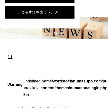
子ども水泳教室カレンダー
NEWS
新着情報
11
:
Undefined
/home/wordstock/numasupo.com/pub
Warning
array key
content/themes/numaspo/single.php
0 in