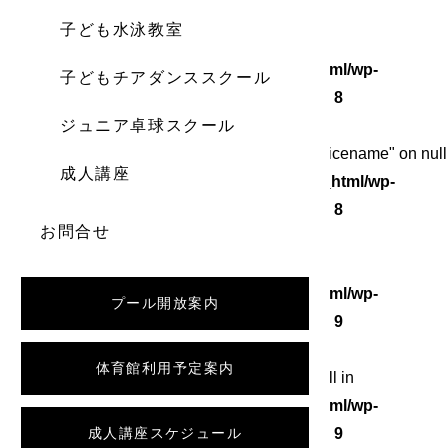
子ども水泳教室
Warning
: Undefined array key 0 in
/home/wordstock/numasupo.com/public_html/wp-
子どもチアダンススクール
content/themes/numaspo/single.php
on line
8
ジュニア卓球スクール
Warning
: Attempt to read property "category_nicename" on null
成人講座
in
/home/wordstock/numasupo.com/public_html/wp-
content/themes/numaspo/single.php
on line
8
お問合せ
Warning
: Undefined array key 0 in
/home/wordstock/numasupo.com/public_html/wp-
プール開放案内
content/themes/numaspo/single.php
on line
9
体育館利用予定案内
Warning
: Attempt to read property "slug" on null in
/home/wordstock/numasupo.com/public_html/wp-
content/themes/numaspo/single.php
成人講座スケジュール
on line
9