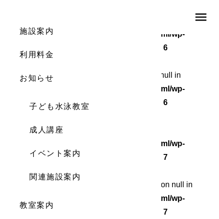
menu
Warning
: Undefined array key 0 in
施設案内
/home/wordstock/numasupo.com/public_html/wp-
content/themes/numaspo/single.php
on line
6
利用料金
Warning
: Attempt to read property "cat_ID" on null in
お知らせ
/home/wordstock/numasupo.com/public_html/wp-
content/themes/numaspo/single.php
on line
6
子ども水泳教室
Warning
成人講座
: Undefined array key 0 in
/home/wordstock/numasupo.com/public_html/wp-
イベント案内
content/themes/numaspo/single.php
on line
7
関連施設案内
Warning
: Attempt to read property "cat_name" on null in
/home/wordstock/numasupo.com/public_html/wp-
教室案内
content/themes/numaspo/single.php
on line
7