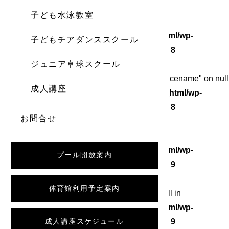
子ども水泳教室
Warning
: Undefined array key 0 in
/home/wordstock/numasupo.com/public_html/wp-
子どもチアダンススクール
content/themes/numaspo/single.php
on line
8
ジュニア卓球スクール
Warning
: Attempt to read property "category_nicename" on null
成人講座
in
/home/wordstock/numasupo.com/public_html/wp-
content/themes/numaspo/single.php
on line
8
お問合せ
Warning
: Undefined array key 0 in
/home/wordstock/numasupo.com/public_html/wp-
プール開放案内
content/themes/numaspo/single.php
on line
9
体育館利用予定案内
Warning
: Attempt to read property "slug" on null in
/home/wordstock/numasupo.com/public_html/wp-
content/themes/numaspo/single.php
成人講座スケジュール
on line
9