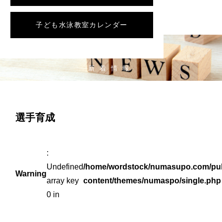
子ども水泳教室カレンダー
NEWS
新着情報
選手育成
:
Undefined
/home/wordstock/numasupo.com/pub
Warning
array key
content/themes/numaspo/single.php
0 in