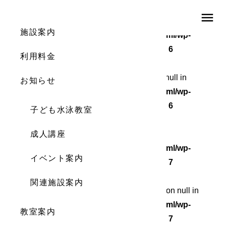
menu
Warning
: Undefined array key 0 in
施設案内
/home/wordstock/numasupo.com/public_html/wp-
content/themes/numaspo/single.php
on line
6
利用料金
Warning
: Attempt to read property "cat_ID" on null in
お知らせ
/home/wordstock/numasupo.com/public_html/wp-
content/themes/numaspo/single.php
on line
6
子ども水泳教室
Warning
成人講座
: Undefined array key 0 in
/home/wordstock/numasupo.com/public_html/wp-
イベント案内
content/themes/numaspo/single.php
on line
7
関連施設案内
Warning
: Attempt to read property "cat_name" on null in
/home/wordstock/numasupo.com/public_html/wp-
教室案内
content/themes/numaspo/single.php
on line
7