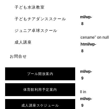
子ども水泳教室
Warning
: Undefined array key 0 in
/home/wordstock/numasupo.com/public_html/wp-
子どもチアダンススクール
content/themes/numaspo/single.php
on line
8
ジュニア卓球スクール
Warning
: Attempt to read property "category_nicename" on null
成人講座
in
/home/wordstock/numasupo.com/public_html/wp-
content/themes/numaspo/single.php
on line
8
お問合せ
Warning
: Undefined array key 0 in
/home/wordstock/numasupo.com/public_html/wp-
プール開放案内
content/themes/numaspo/single.php
on line
9
体育館利用予定案内
Warning
: Attempt to read property "slug" on null in
/home/wordstock/numasupo.com/public_html/wp-
content/themes/numaspo/single.php
成人講座スケジュール
on line
9