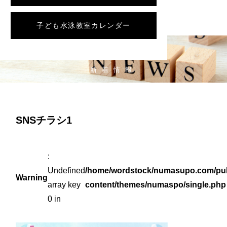
子ども水泳教室カレンダー
NEWS
新着情報
SNSチラシ1
:
Undefined
/home/wordstock/numasupo.com/pub
Warning
array key
content/themes/numaspo/single.php
0 in