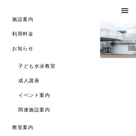
menu
施設案内
体育館利用予定案内 6月 裏
利用料金
なし
お知らせ
子ども水泳教室
成人講座
イベント案内
関連施設案内
教室案内