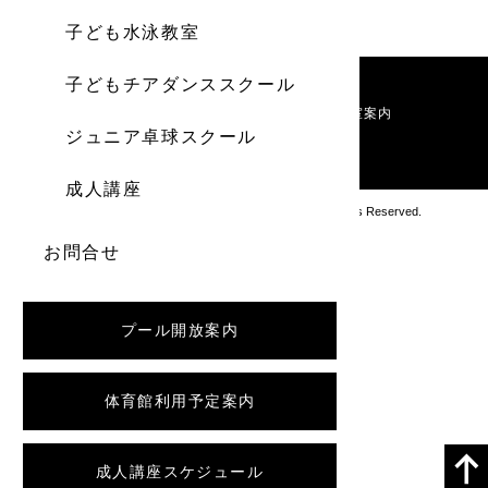
子ども水泳教室
子どもチアダンススクール
施設案内
利用料金
お知らせ
教室案内
ジュニア卓球スクール
お問い合わせ
成人講座
Copyright アブロス沼ノ端スポーツセンター All Rights Reserved.
お問合せ
プール開放案内
体育館利用予定案内
成人講座スケジュール