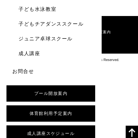
子ども水泳教室
子どもチアダンススクール
施設案内
利用料金
お知らせ
教室案内
ジュニア卓球スクール
お問い合わせ
成人講座
Copyright アブロス沼ノ端スポーツセンター All Rights Reserved.
お問合せ
プール開放案内
体育館利用予定案内
成人講座スケジュール