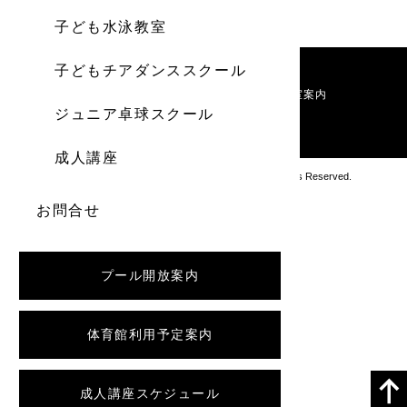
子ども水泳教室
子どもチアダンススクール
施設案内
利用料金
お知らせ
教室案内
ジュニア卓球スクール
お問い合わせ
成人講座
Copyright アブロス沼ノ端スポーツセンター All Rights Reserved.
お問合せ
プール開放案内
体育館利用予定案内
成人講座スケジュール