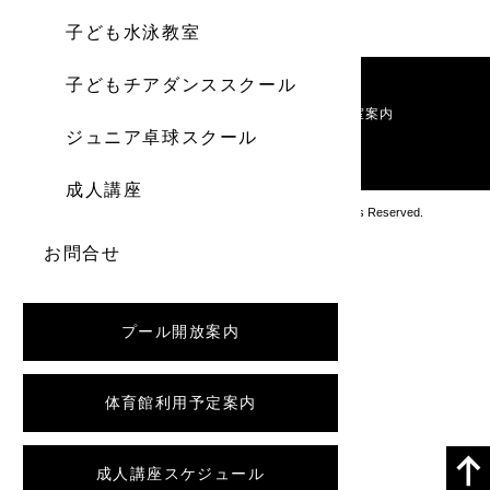
子ども水泳教室
子どもチアダンススクール
施設案内
利用料金
お知らせ
教室案内
ジュニア卓球スクール
お問い合わせ
成人講座
Copyright アブロス沼ノ端スポーツセンター All Rights Reserved.
お問合せ
プール開放案内
体育館利用予定案内
成人講座スケジュール