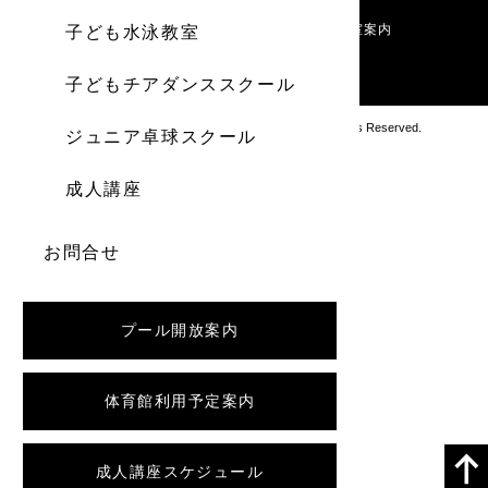
施設案内
利用料金
お知らせ
教室案内
子ども水泳教室
お問い合わせ
子どもチアダンススクール
Copyright アブロス沼ノ端スポーツセンター All Rights Reserved.
ジュニア卓球スクール
成人講座
お問合せ
プール開放案内
体育館利用予定案内
成人講座スケジュール