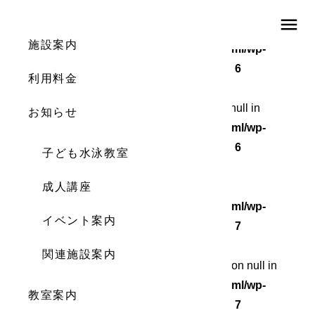
menu
Warning
: Undefined array key 0 in
施設案内
/home/wordstock/numasupo.com/public_html/wp-
content/themes/numaspo/single.php
on line
6
利用料金
Warning
: Attempt to read property "cat_ID" on null in
お知らせ
/home/wordstock/numasupo.com/public_html/wp-
content/themes/numaspo/single.php
on line
6
子ども水泳教室
Warning
成人講座
: Undefined array key 0 in
/home/wordstock/numasupo.com/public_html/wp-
イベント案内
content/themes/numaspo/single.php
on line
7
関連施設案内
Warning
: Attempt to read property "cat_name" on null in
/home/wordstock/numasupo.com/public_html/wp-
教室案内
content/themes/numaspo/single.php
on line
7