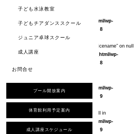
子ども水泳教室
Warning
: Undefined array key 0 in
/home/wordstock/numasupo.com/public_html/wp-
子どもチアダンススクール
content/themes/numaspo/single.php
on line
8
ジュニア卓球スクール
Warning
: Attempt to read property "category_nicename" on null
成人講座
in
/home/wordstock/numasupo.com/public_html/wp-
content/themes/numaspo/single.php
on line
8
お問合せ
Warning
: Undefined array key 0 in
/home/wordstock/numasupo.com/public_html/wp-
プール開放案内
content/themes/numaspo/single.php
on line
9
体育館利用予定案内
Warning
: Attempt to read property "slug" on null in
/home/wordstock/numasupo.com/public_html/wp-
content/themes/numaspo/single.php
成人講座スケジュール
on line
9