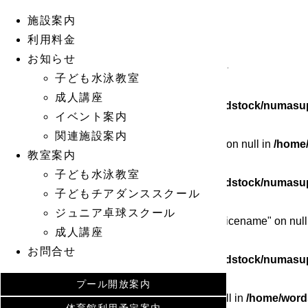
施設案内
Warning
: Undefined array key 0 in
/home/wordstock/numasup
利用料金
お知らせ
Warning
: Attempt to read property "cat_ID" on null in
/home/wo
子ども水泳教室
成人講座
Warning
: Undefined array key 0 in
/home/wordstock/numasup
イベント案内
関連施設案内
Warning
: Attempt to read property "cat_name" on null in
/home
教室案内
子ども水泳教室
Warning
: Undefined array key 0 in
/home/wordstock/numasup
子どもチアダンススクール
ジュニア卓球スクール
Warning
: Attempt to read property "category_nicename" on null
成人講座
お問合せ
Warning
: Undefined array key 0 in
/home/wordstock/numasup
プール開放案内
Warning
: Attempt to read property "slug" on null in
/home/word