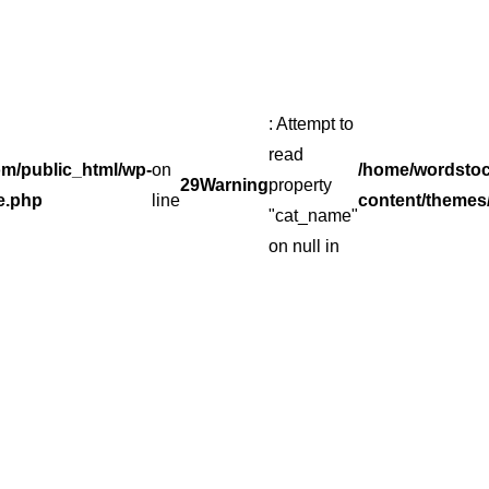
: Attempt to
read
m/public_html/wp-
on
/home/wordsto
29
Warning
property
e.php
line
content/themes
"cat_name"
on null in