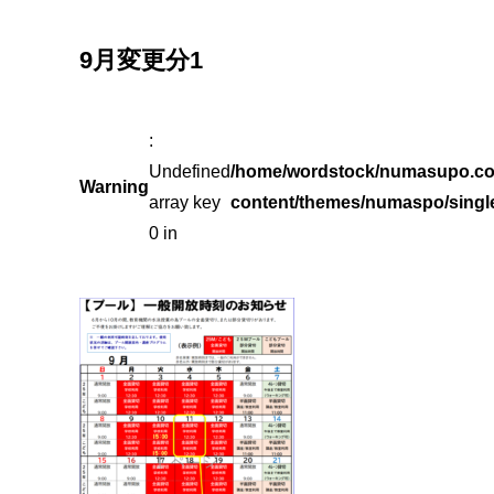
9月変更分1
:
Undefined
/home/wordstock/numasupo.co
Warning
array key
content/themes/numaspo/singl
0 in