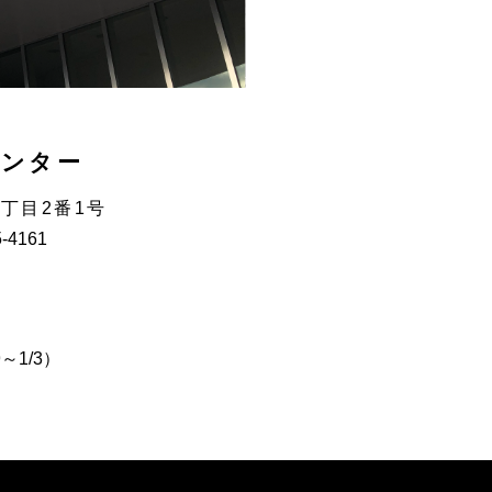
センター
3丁目2番1号
5-4161
～1/3）