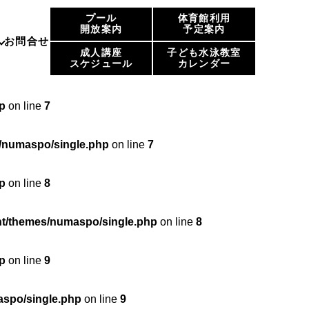
プール
体育館利用
p
on line
6
開放案内
予定案内
お問合せ
成人講座
子ども水泳教室
スケジュール
カレンダー
maspo/single.php
on line
6
p
on line
7
/numaspo/single.php
on line
7
p
on line
8
t/themes/numaspo/single.php
on line
8
p
on line
9
spo/single.php
on line
9