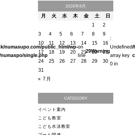
2026年8月
月
火
水
木
金
土
日
1
2
3
4
5
6
7
8
9
:
10
11
12
13
14
15
16
ck/numasupo.com/public_html/wp-
on
Undefined
/
29
Warning
17
18
19
20
21
22
23
/numaspo/single.php
line
array key
c
24
25
26
27
28
29
30
0 in
31
« 7月
CATEGORY
イベント案内
こども教室
こども水泳教室
プール関連