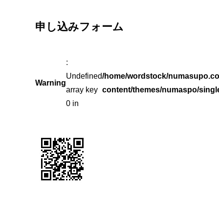
申し込みフォーム
:
Undefined
/home/wordstock/numasupo.co
Warning
array key
content/themes/numaspo/singl
0 in