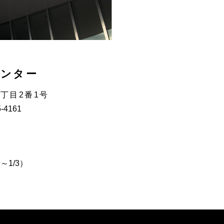
センター
3丁目2番1号
5-4161
～1/3）