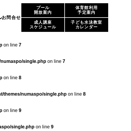
プール
体育館利用
p
on line
6
開放案内
予定案内
お問合せ
成人講座
子ども水泳教室
スケジュール
カレンダー
maspo/single.php
on line
6
p
on line
7
/numaspo/single.php
on line
7
p
on line
8
t/themes/numaspo/single.php
on line
8
p
on line
9
spo/single.php
on line
9