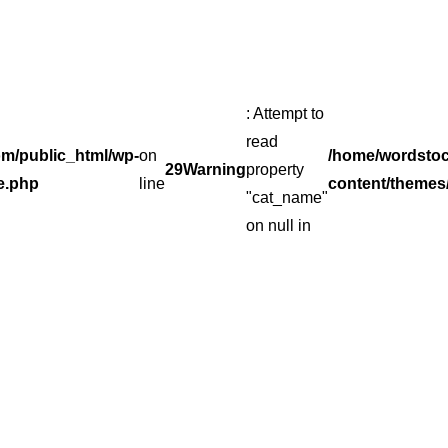
: Attempt to
read
m/public_html/wp-
on
/home/wordsto
29
Warning
property
e.php
line
content/themes
"cat_name"
on null in