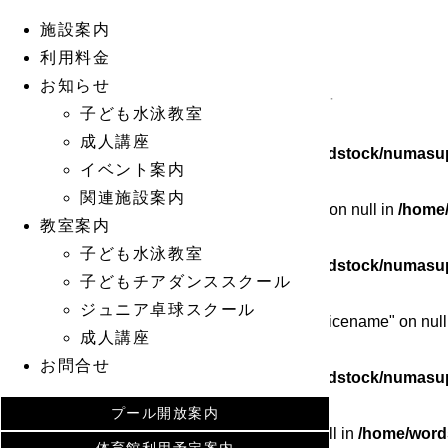
施設案内
Warning
: Undefined array key 0 in
/home/wordstock/numasup
利用料金
お知らせ
Warning
: Attempt to read property "cat_ID" on null in
/home/wo
子ども水泳教室
成人講座
Warning
: Undefined array key 0 in
/home/wordstock/numasup
イベント案内
関連施設案内
Warning
: Attempt to read property "cat_name" on null in
/home
教室案内
子ども水泳教室
Warning
: Undefined array key 0 in
/home/wordstock/numasup
子どもチアダンススクール
ジュニア卓球スクール
Warning
: Attempt to read property "category_nicename" on null
成人講座
お問合せ
Warning
: Undefined array key 0 in
/home/wordstock/numasup
プール開放案内
Warning
: Attempt to read property "slug" on null in
/home/word