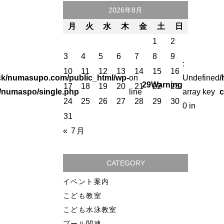
2026年8月
月
火
水
木
金
土
日
1
2
3
4
5
6
7
8
9
:
10
11
12
13
14
15
16
ck/numasupo.com/public_html/wp-
on
Undefined
/
29
Warning
17
18
19
20
21
22
23
/numaspo/single.php
line
array key
c
24
25
26
27
28
29
30
0 in
31
« 7月
CATEGORY
イベント案内
こども教室
こども水泳教室
プール関連