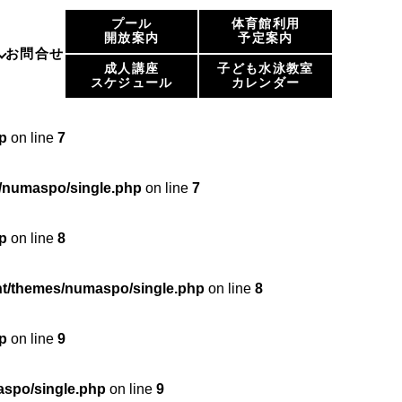
プール
体育館利用
p
on line
6
開放案内
予定案内
お問合せ
成人講座
子ども水泳教室
スケジュール
カレンダー
maspo/single.php
on line
6
p
on line
7
/numaspo/single.php
on line
7
p
on line
8
t/themes/numaspo/single.php
on line
8
p
on line
9
spo/single.php
on line
9