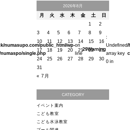
2026年8月
月
火
水
木
金
土
日
1
2
3
4
5
6
7
8
9
:
10
11
12
13
14
15
16
ck/numasupo.com/public_html/wp-
on
Undefined
/
29
Warning
17
18
19
20
21
22
23
/numaspo/single.php
line
array key
c
24
25
26
27
28
29
30
0 in
31
« 7月
CATEGORY
イベント案内
こども教室
こども水泳教室
プール関連