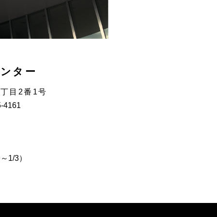
センター
3丁目2番1号
5-4161
～1/3）