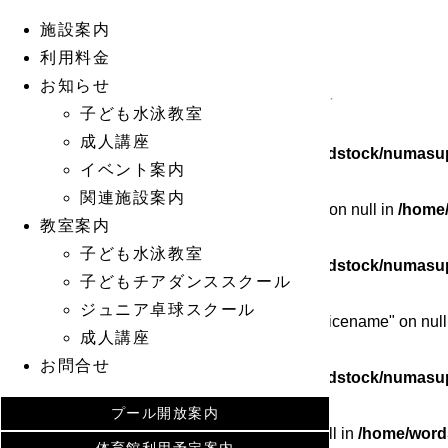
施設案内
Warning
: Undefined array key 0 in
/home/wordstock/numasup
利用料金
お知らせ
Warning
: Attempt to read property "cat_ID" on null in
/home/wo
子ども水泳教室
成人講座
Warning
: Undefined array key 0 in
/home/wordstock/numasup
イベント案内
関連施設案内
Warning
: Attempt to read property "cat_name" on null in
/home
教室案内
子ども水泳教室
Warning
: Undefined array key 0 in
/home/wordstock/numasup
子どもチアダンススクール
ジュニア卓球スクール
Warning
: Attempt to read property "category_nicename" on null
成人講座
お問合せ
Warning
: Undefined array key 0 in
/home/wordstock/numasup
プール開放案内
Warning
: Attempt to read property "slug" on null in
/home/word