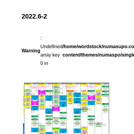
2022.6-2
:
Undefined
/home/wordstock/numasupo.co
Warning
array key
content/themes/numaspo/singl
0 in