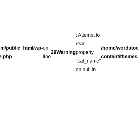
: Attempt to
read
m/public_html/wp-
on
/home/wordsto
29
Warning
property
e.php
line
content/themes
"cat_name"
on null in