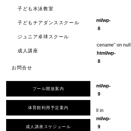
子ども水泳教室
Warning
: Undefined array key 0 in
/home/wordstock/numasupo.com/public_html/wp-
子どもチアダンススクール
content/themes/numaspo/single.php
on line
8
ジュニア卓球スクール
Warning
: Attempt to read property "category_nicename" on null
成人講座
in
/home/wordstock/numasupo.com/public_html/wp-
content/themes/numaspo/single.php
on line
8
お問合せ
Warning
: Undefined array key 0 in
/home/wordstock/numasupo.com/public_html/wp-
プール開放案内
content/themes/numaspo/single.php
on line
9
体育館利用予定案内
Warning
: Attempt to read property "slug" on null in
/home/wordstock/numasupo.com/public_html/wp-
content/themes/numaspo/single.php
成人講座スケジュール
on line
9