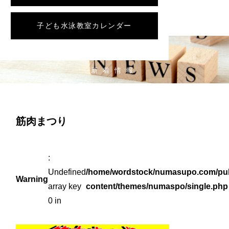
子ども水泳教室カレンダー
NEWS
新着情報
筋肉まつり
:
Undefined
/home/wordstock/numasupo.com/pub
Warning
array key
content/themes/numaspo/single.php
0 in