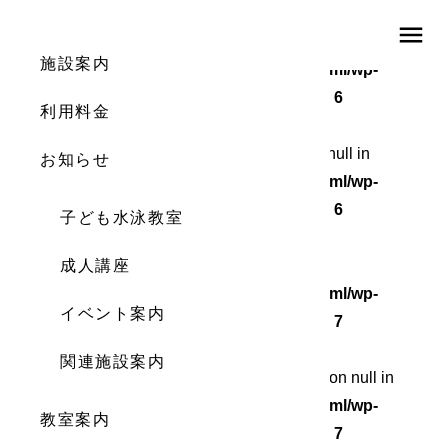
menu
Warning
: Undefined array key 0 in
施設案内
/home/wordstock/numasupo.com/public_html/wp-
content/themes/numaspo/single.php
on line
6
利用料金
Warning
: Attempt to read property "cat_ID" on null in
お知らせ
/home/wordstock/numasupo.com/public_html/wp-
content/themes/numaspo/single.php
on line
6
子ども水泳教室
Warning
成人講座
: Undefined array key 0 in
/home/wordstock/numasupo.com/public_html/wp-
イベント案内
content/themes/numaspo/single.php
on line
7
関連施設案内
Warning
: Attempt to read property "cat_name" on null in
/home/wordstock/numasupo.com/public_html/wp-
教室案内
content/themes/numaspo/single.php
on line
7