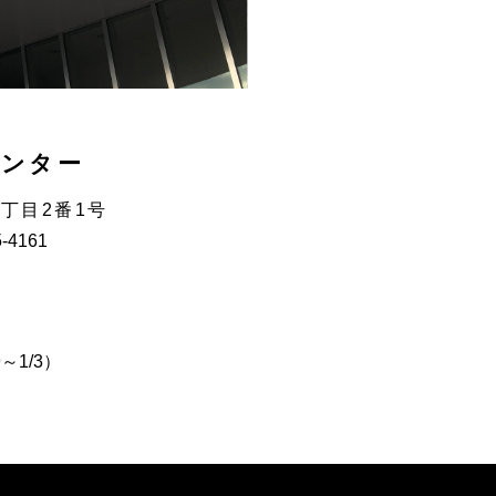
センター
3丁目2番1号
5-4161
～1/3）