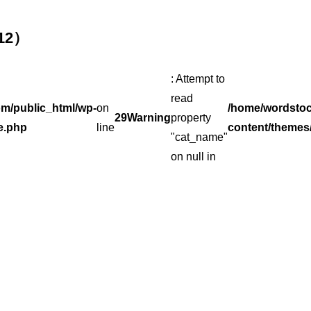
12）
: Attempt to
read
m/public_html/wp-
on
/home/wordsto
29
Warning
property
e.php
line
content/themes
"cat_name"
on null in