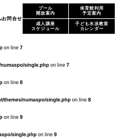
プール
体育館利用
p
on line
6
開放案内
予定案内
お問合せ
成人講座
子ども水泳教室
スケジュール
カレンダー
maspo/single.php
on line
6
p
on line
7
/numaspo/single.php
on line
7
p
on line
8
t/themes/numaspo/single.php
on line
8
p
on line
9
spo/single.php
on line
9