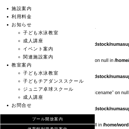
施設案内
Warning
: Undefined array key 0 in
/home/wordstock/numasup
利用料金
お知らせ
Warning
: Attempt to read property "cat_ID" on null in
/home/wo
子ども水泳教室
成人講座
Warning
: Undefined array key 0 in
/home/wordstock/numasup
イベント案内
関連施設案内
Warning
: Attempt to read property "cat_name" on null in
/home
教室案内
子ども水泳教室
Warning
: Undefined array key 0 in
/home/wordstock/numasup
子どもチアダンススクール
ジュニア卓球スクール
Warning
: Attempt to read property "category_nicename" on null
成人講座
お問合せ
Warning
: Undefined array key 0 in
/home/wordstock/numasup
プール開放案内
Warning
: Attempt to read property "slug" on null in
/home/word