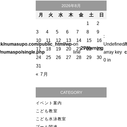
2026年8月
月
火
水
木
金
土
日
1
2
3
4
5
6
7
8
9
:
10
11
12
13
14
15
16
ck/numasupo.com/public_html/wp-
on
Undefined
/
29
Warning
17
18
19
20
21
22
23
/numaspo/single.php
line
array key
c
24
25
26
27
28
29
30
0 in
31
« 7月
CATEGORY
イベント案内
こども教室
こども水泳教室
プール関連