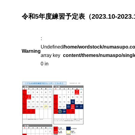
令和5年度練習予定表（2023.10-2023.
:
Undefined
/home/wordstock/numasupo.co
Warning
array key
content/themes/numaspo/singl
0 in