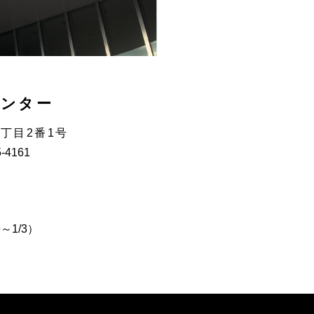
センター
3丁目2番1号
5-4161
～1/3）