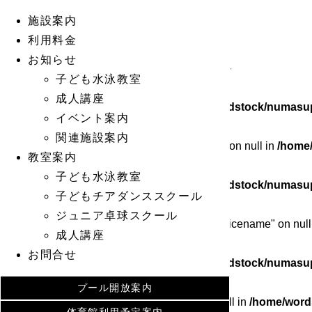
施設案内
Warning
: Undefined array key 0 in
/home/wordstock/numasup
利用料金
お知らせ
Warning
: Attempt to read property "cat_ID" on null in
/home/wo
子ども水泳教室
成人講座
Warning
: Undefined array key 0 in
/home/wordstock/numasup
イベント案内
関連施設案内
Warning
: Attempt to read property "cat_name" on null in
/home
教室案内
子ども水泳教室
Warning
: Undefined array key 0 in
/home/wordstock/numasup
子どもチアダンススクール
ジュニア卓球スクール
Warning
: Attempt to read property "category_nicename" on null
成人講座
お問合せ
Warning
: Undefined array key 0 in
/home/wordstock/numasup
プール開放案内
Warning
: Attempt to read property "slug" on null in
/home/word