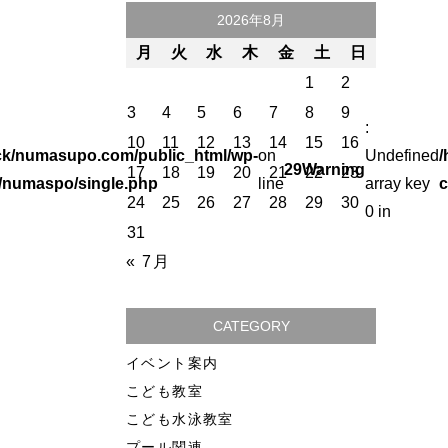
2026年8月
月
火
水
木
金
土
日
1
2
3
4
5
6
7
8
9
:
10
11
12
13
14
15
16
ck/numasupo.com/public_html/wp-
on
Undefined
/
29
Warning
17
18
19
20
21
22
23
/numaspo/single.php
line
array key
c
24
25
26
27
28
29
30
0 in
31
« 7月
CATEGORY
イベント案内
こども教室
こども水泳教室
プール関連