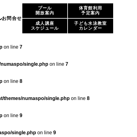
プール
体育館利用
p
on line
6
開放案内
予定案内
お問合せ
成人講座
子ども水泳教室
スケジュール
カレンダー
maspo/single.php
on line
6
p
on line
7
/numaspo/single.php
on line
7
p
on line
8
t/themes/numaspo/single.php
on line
8
p
on line
9
spo/single.php
on line
9