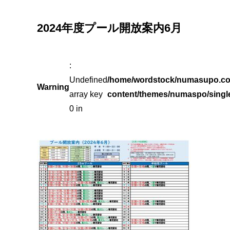
2024年度プール開放案内6月
:
Undefined
/home/wordstock/numasupo.co
Warning
array key
content/themes/numaspo/singl
0 in