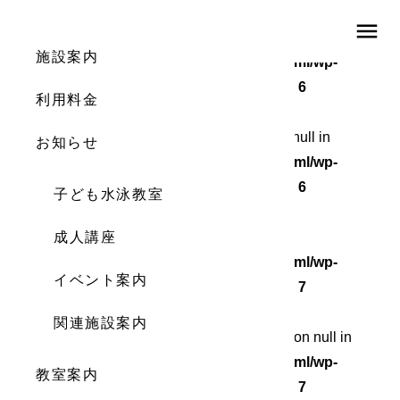
menu
Warning
: Undefined array key 0 in
施設案内
/home/wordstock/numasupo.com/public_html/wp-
content/themes/numaspo/single.php
on line
6
利用料金
Warning
: Attempt to read property "cat_ID" on null in
お知らせ
/home/wordstock/numasupo.com/public_html/wp-
content/themes/numaspo/single.php
on line
6
子ども水泳教室
Warning
成人講座
: Undefined array key 0 in
/home/wordstock/numasupo.com/public_html/wp-
イベント案内
content/themes/numaspo/single.php
on line
7
関連施設案内
Warning
: Attempt to read property "cat_name" on null in
/home/wordstock/numasupo.com/public_html/wp-
教室案内
content/themes/numaspo/single.php
on line
7