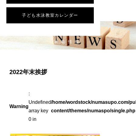
子ども水泳教室カレンダー
NEWS
新着情報
2022年末挨拶
:
Undefined
/home/wordstock/numasupo.com/pub
Warning
array key
content/themes/numaspo/single.php
0 in