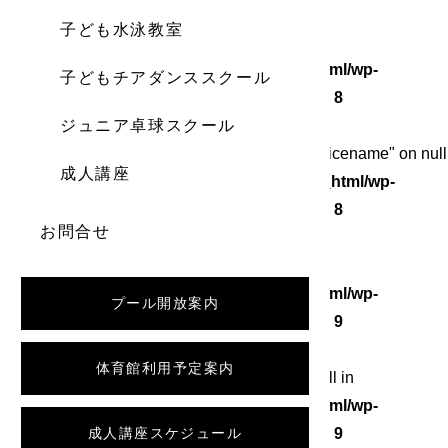
子ども水泳教室
Warning
: Undefined array key 0 in
/home/wordstock/numasupo.com/public_html/wp-
子どもチアダンススクール
content/themes/numaspo/single.php
on line
8
ジュニア卓球スクール
Warning
: Attempt to read property "category_nicename" on null
成人講座
in
/home/wordstock/numasupo.com/public_html/wp-
content/themes/numaspo/single.php
on line
8
お問合せ
Warning
: Undefined array key 0 in
/home/wordstock/numasupo.com/public_html/wp-
プール開放案内
content/themes/numaspo/single.php
on line
9
体育館利用予定案内
Warning
: Attempt to read property "slug" on null in
/home/wordstock/numasupo.com/public_html/wp-
content/themes/numaspo/single.php
成人講座スケジュール
on line
9