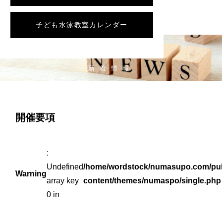
子ども水泳教室カレンダー
NEWS
新着情報
開催要項
:
Undefined
/home/wordstock/numasupo.com/pub
Warning
array key
content/themes/numaspo/single.php
0 in