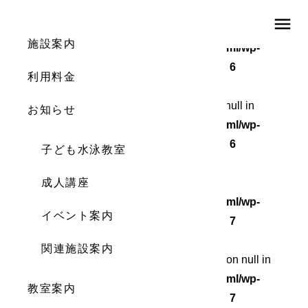
menu
Warning
: Undefined array key 0 in
施設案内
/home/wordstock/numasupo.com/public_html/wp-
content/themes/numaspo/single.php
on line
6
利用料金
Warning
: Attempt to read property "cat_ID" on null in
お知らせ
/home/wordstock/numasupo.com/public_html/wp-
content/themes/numaspo/single.php
on line
6
子ども水泳教室
Warning
成人講座
: Undefined array key 0 in
/home/wordstock/numasupo.com/public_html/wp-
イベント案内
content/themes/numaspo/single.php
on line
7
関連施設案内
Warning
: Attempt to read property "cat_name" on null in
/home/wordstock/numasupo.com/public_html/wp-
教室案内
content/themes/numaspo/single.php
on line
7