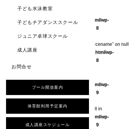
子ども水泳教室
Warning
: Undefined array key 0 in
/home/wordstock/numasupo.com/public_html/wp-
子どもチアダンススクール
content/themes/numaspo/single.php
on line
8
ジュニア卓球スクール
Warning
: Attempt to read property "category_nicename" on null
成人講座
in
/home/wordstock/numasupo.com/public_html/wp-
content/themes/numaspo/single.php
on line
8
お問合せ
Warning
: Undefined array key 0 in
/home/wordstock/numasupo.com/public_html/wp-
プール開放案内
content/themes/numaspo/single.php
on line
9
体育館利用予定案内
Warning
: Attempt to read property "slug" on null in
/home/wordstock/numasupo.com/public_html/wp-
content/themes/numaspo/single.php
成人講座スケジュール
on line
9