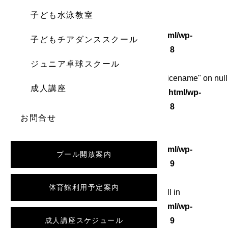
子ども水泳教室
Warning
: Undefined array key 0 in
/home/wordstock/numasupo.com/public_html/wp-
子どもチアダンススクール
content/themes/numaspo/single.php
on line
8
ジュニア卓球スクール
Warning
: Attempt to read property "category_nicename" on null
成人講座
in
/home/wordstock/numasupo.com/public_html/wp-
content/themes/numaspo/single.php
on line
8
お問合せ
Warning
: Undefined array key 0 in
/home/wordstock/numasupo.com/public_html/wp-
プール開放案内
content/themes/numaspo/single.php
on line
9
体育館利用予定案内
Warning
: Attempt to read property "slug" on null in
/home/wordstock/numasupo.com/public_html/wp-
content/themes/numaspo/single.php
成人講座スケジュール
on line
9