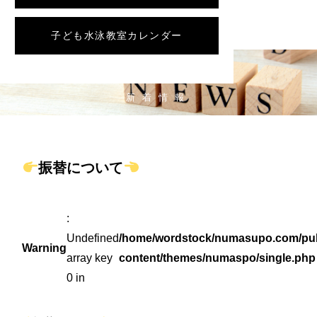
子ども水泳教室カレンダー
NEWS
新着情報
振替について
:
Undefined
/home/wordstock/numasupo.com/pub
Warning
array key
content/themes/numaspo/single.php
0 in