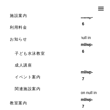
menu
Warning
: Undefined array key 0 in
施設案内
/home/wordstock/numasupo.com/public_html/wp-
content/themes/numaspo/single.php
on line
6
利用料金
Warning
: Attempt to read property "cat_ID" on null in
お知らせ
/home/wordstock/numasupo.com/public_html/wp-
content/themes/numaspo/single.php
on line
6
子ども水泳教室
Warning
成人講座
: Undefined array key 0 in
/home/wordstock/numasupo.com/public_html/wp-
イベント案内
content/themes/numaspo/single.php
on line
7
関連施設案内
Warning
: Attempt to read property "cat_name" on null in
/home/wordstock/numasupo.com/public_html/wp-
教室案内
content/themes/numaspo/single.php
on line
7