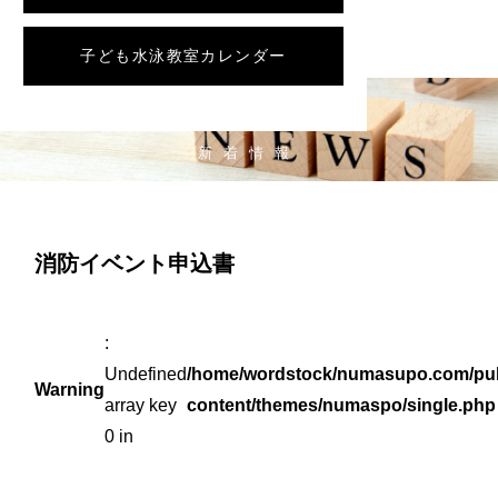
子ども水泳教室カレンダー
NEWS
新着情報
消防イベント申込書
:
Undefined
/home/wordstock/numasupo.com/pub
Warning
array key
content/themes/numaspo/single.php
0 in