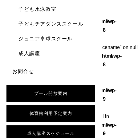
子ども水泳教室
Warning
: Undefined array key 0 in
/home/wordstock/numasupo.com/public_html/wp-
子どもチアダンススクール
content/themes/numaspo/single.php
on line
8
ジュニア卓球スクール
Warning
: Attempt to read property "category_nicename" on null
成人講座
in
/home/wordstock/numasupo.com/public_html/wp-
content/themes/numaspo/single.php
on line
8
お問合せ
Warning
: Undefined array key 0 in
/home/wordstock/numasupo.com/public_html/wp-
プール開放案内
content/themes/numaspo/single.php
on line
9
体育館利用予定案内
Warning
: Attempt to read property "slug" on null in
/home/wordstock/numasupo.com/public_html/wp-
content/themes/numaspo/single.php
成人講座スケジュール
on line
9