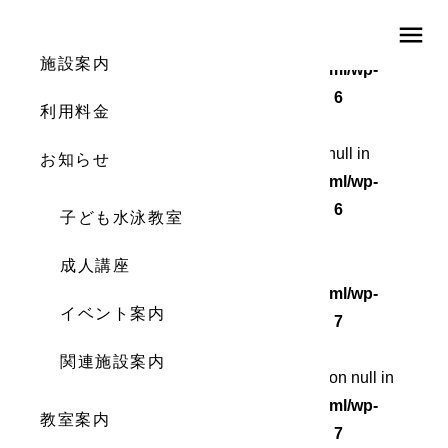
menu
Warning
: Undefined array key 0 in
施設案内
/home/wordstock/numasupo.com/public_html/wp-
content/themes/numaspo/single.php
on line
6
利用料金
Warning
: Attempt to read property "cat_ID" on null in
お知らせ
/home/wordstock/numasupo.com/public_html/wp-
content/themes/numaspo/single.php
on line
6
子ども水泳教室
Warning
成人講座
: Undefined array key 0 in
/home/wordstock/numasupo.com/public_html/wp-
イベント案内
content/themes/numaspo/single.php
on line
7
関連施設案内
Warning
: Attempt to read property "cat_name" on null in
/home/wordstock/numasupo.com/public_html/wp-
教室案内
content/themes/numaspo/single.php
on line
7