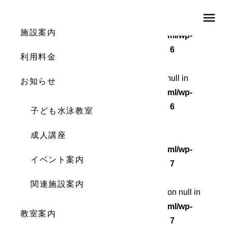
menu
Warning
: Undefined array key 0 in
施設案内
/home/wordstock/numasupo.com/public_html/wp-
content/themes/numaspo/single.php
on line
6
利用料金
Warning
: Attempt to read property "cat_ID" on null in
お知らせ
/home/wordstock/numasupo.com/public_html/wp-
content/themes/numaspo/single.php
on line
6
子ども水泳教室
Warning
成人講座
: Undefined array key 0 in
/home/wordstock/numasupo.com/public_html/wp-
イベント案内
content/themes/numaspo/single.php
on line
7
関連施設案内
Warning
: Attempt to read property "cat_name" on null in
/home/wordstock/numasupo.com/public_html/wp-
教室案内
content/themes/numaspo/single.php
on line
7