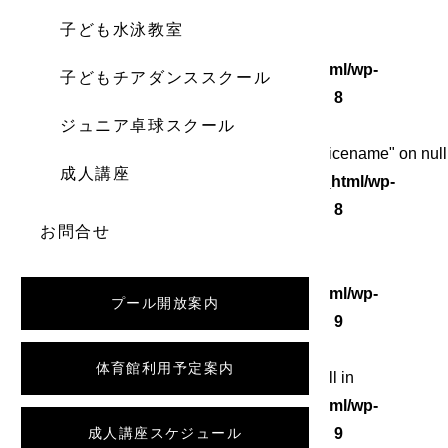
子ども水泳教室
Warning
: Undefined array key 0 in
/home/wordstock/numasupo.com/public_html/wp-
子どもチアダンススクール
content/themes/numaspo/single.php
on line
8
ジュニア卓球スクール
Warning
: Attempt to read property "category_nicename" on null
成人講座
in
/home/wordstock/numasupo.com/public_html/wp-
content/themes/numaspo/single.php
on line
8
お問合せ
Warning
: Undefined array key 0 in
/home/wordstock/numasupo.com/public_html/wp-
プール開放案内
content/themes/numaspo/single.php
on line
9
体育館利用予定案内
Warning
: Attempt to read property "slug" on null in
/home/wordstock/numasupo.com/public_html/wp-
content/themes/numaspo/single.php
成人講座スケジュール
on line
9