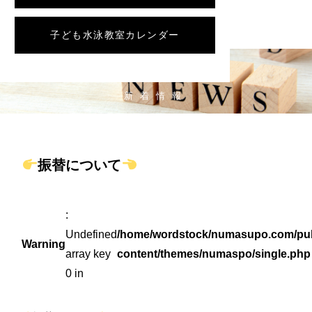
子ども水泳教室カレンダー
NEWS
新着情報
振替について
:
Undefined
/home/wordstock/numasupo.com/pub
Warning
array key
content/themes/numaspo/single.php
0 in