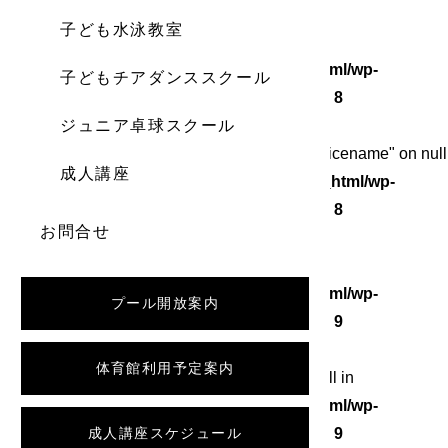
子ども水泳教室
Warning
: Undefined array key 0 in
/home/wordstock/numasupo.com/public_html/wp-
子どもチアダンススクール
content/themes/numaspo/single.php
on line
8
ジュニア卓球スクール
Warning
: Attempt to read property "category_nicename" on null
成人講座
in
/home/wordstock/numasupo.com/public_html/wp-
content/themes/numaspo/single.php
on line
8
お問合せ
Warning
: Undefined array key 0 in
/home/wordstock/numasupo.com/public_html/wp-
プール開放案内
content/themes/numaspo/single.php
on line
9
体育館利用予定案内
Warning
: Attempt to read property "slug" on null in
/home/wordstock/numasupo.com/public_html/wp-
content/themes/numaspo/single.php
成人講座スケジュール
on line
9