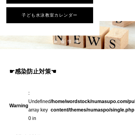
子ども水泳教室カレンダー
NEWS
新着情報
☛感染防止対策☚
:
Undefined
/home/wordstock/numasupo.com/pub
Warning
array key
content/themes/numaspo/single.php
0 in