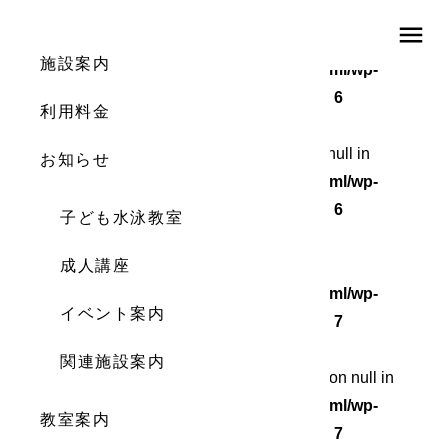
menu
Warning
: Undefined array key 0 in
施設案内
/home/wordstock/numasupo.com/public_html/wp-
content/themes/numaspo/single.php
on line
6
利用料金
Warning
: Attempt to read property "cat_ID" on null in
お知らせ
/home/wordstock/numasupo.com/public_html/wp-
content/themes/numaspo/single.php
on line
6
子ども水泳教室
Warning
成人講座
: Undefined array key 0 in
/home/wordstock/numasupo.com/public_html/wp-
イベント案内
content/themes/numaspo/single.php
on line
7
関連施設案内
Warning
: Attempt to read property "cat_name" on null in
/home/wordstock/numasupo.com/public_html/wp-
教室案内
content/themes/numaspo/single.php
on line
7