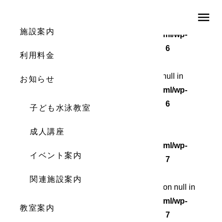
menu
Warning
: Undefined array key 0 in
施設案内
/home/wordstock/numasupo.com/public_html/wp-
content/themes/numaspo/single.php
on line
6
利用料金
Warning
: Attempt to read property "cat_ID" on null in
お知らせ
/home/wordstock/numasupo.com/public_html/wp-
content/themes/numaspo/single.php
on line
6
子ども水泳教室
Warning
成人講座
: Undefined array key 0 in
/home/wordstock/numasupo.com/public_html/wp-
イベント案内
content/themes/numaspo/single.php
on line
7
関連施設案内
Warning
: Attempt to read property "cat_name" on null in
/home/wordstock/numasupo.com/public_html/wp-
教室案内
content/themes/numaspo/single.php
on line
7