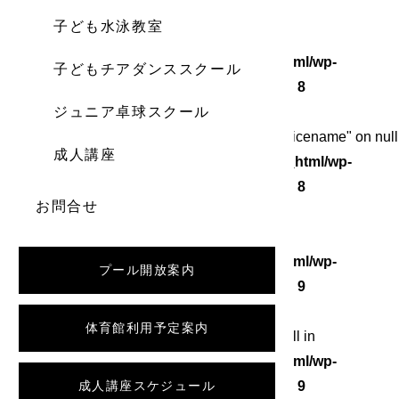
子ども水泳教室
Warning
: Undefined array key 0 in
/home/wordstock/numasupo.com/public_html/wp-
子どもチアダンススクール
content/themes/numaspo/single.php
on line
8
ジュニア卓球スクール
Warning
: Attempt to read property "category_nicename" on null
成人講座
in
/home/wordstock/numasupo.com/public_html/wp-
content/themes/numaspo/single.php
on line
8
お問合せ
Warning
: Undefined array key 0 in
/home/wordstock/numasupo.com/public_html/wp-
プール開放案内
content/themes/numaspo/single.php
on line
9
体育館利用予定案内
Warning
: Attempt to read property "slug" on null in
/home/wordstock/numasupo.com/public_html/wp-
content/themes/numaspo/single.php
成人講座スケジュール
on line
9