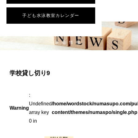
子ども水泳教室カレンダー
NEWS
新着情報
学校貸し切り9
:
Undefined
/home/wordstock/numasupo.com/pub
Warning
array key
content/themes/numaspo/single.php
0 in