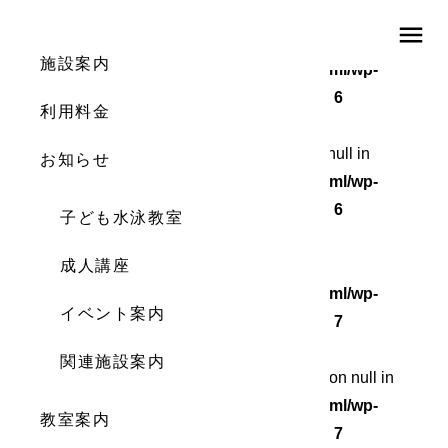
menu
Warning
: Undefined array key 0 in
施設案内
/home/wordstock/numasupo.com/public_html/wp-
content/themes/numaspo/single.php
on line
6
利用料金
Warning
: Attempt to read property "cat_ID" on null in
お知らせ
/home/wordstock/numasupo.com/public_html/wp-
content/themes/numaspo/single.php
on line
6
子ども水泳教室
Warning
成人講座
: Undefined array key 0 in
/home/wordstock/numasupo.com/public_html/wp-
イベント案内
content/themes/numaspo/single.php
on line
7
関連施設案内
Warning
: Attempt to read property "cat_name" on null in
/home/wordstock/numasupo.com/public_html/wp-
教室案内
content/themes/numaspo/single.php
on line
7