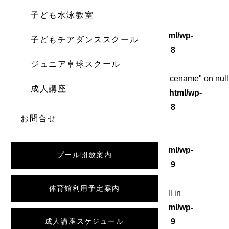
子ども水泳教室
Warning
: Undefined array key 0 in
/home/wordstock/numasupo.com/public_html/wp-
子どもチアダンススクール
content/themes/numaspo/single.php
on line
8
ジュニア卓球スクール
Warning
: Attempt to read property "category_nicename" on null
成人講座
in
/home/wordstock/numasupo.com/public_html/wp-
content/themes/numaspo/single.php
on line
8
お問合せ
Warning
: Undefined array key 0 in
/home/wordstock/numasupo.com/public_html/wp-
プール開放案内
content/themes/numaspo/single.php
on line
9
体育館利用予定案内
Warning
: Attempt to read property "slug" on null in
/home/wordstock/numasupo.com/public_html/wp-
content/themes/numaspo/single.php
成人講座スケジュール
on line
9