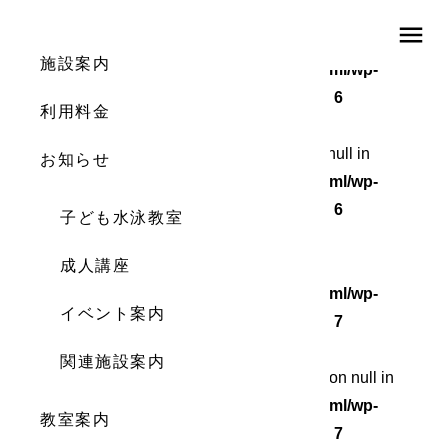
menu
Warning
: Undefined array key 0 in
施設案内
/home/wordstock/numasupo.com/public_html/wp-
content/themes/numaspo/single.php
on line
6
利用料金
Warning
: Attempt to read property "cat_ID" on null in
お知らせ
/home/wordstock/numasupo.com/public_html/wp-
content/themes/numaspo/single.php
on line
6
子ども水泳教室
Warning
成人講座
: Undefined array key 0 in
/home/wordstock/numasupo.com/public_html/wp-
イベント案内
content/themes/numaspo/single.php
on line
7
関連施設案内
Warning
: Attempt to read property "cat_name" on null in
/home/wordstock/numasupo.com/public_html/wp-
教室案内
content/themes/numaspo/single.php
on line
7