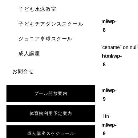
子ども水泳教室
Warning
: Undefined array key 0 in
/home/wordstock/numasupo.com/public_html/wp-
子どもチアダンススクール
content/themes/numaspo/single.php
on line
8
ジュニア卓球スクール
Warning
: Attempt to read property "category_nicename" on null
成人講座
in
/home/wordstock/numasupo.com/public_html/wp-
content/themes/numaspo/single.php
on line
8
お問合せ
Warning
: Undefined array key 0 in
/home/wordstock/numasupo.com/public_html/wp-
プール開放案内
content/themes/numaspo/single.php
on line
9
体育館利用予定案内
Warning
: Attempt to read property "slug" on null in
/home/wordstock/numasupo.com/public_html/wp-
content/themes/numaspo/single.php
成人講座スケジュール
on line
9