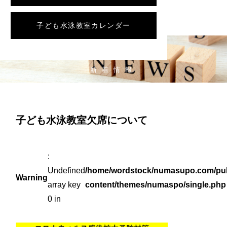
子ども水泳教室カレンダー
NEWS
新着情報
子ども水泳教室欠席について
:
Undefined
/home/wordstock/numasupo.com/pub
Warning
array key
content/themes/numaspo/single.php
0 in