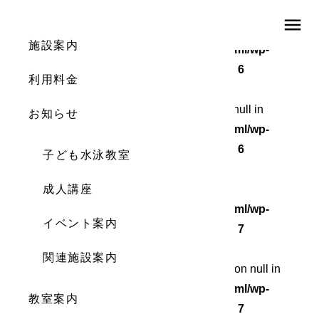
menu
Warning
: Undefined array key 0 in
施設案内
/home/wordstock/numasupo.com/public_html/wp-
content/themes/numaspo/single.php
on line
6
利用料金
Warning
: Attempt to read property "cat_ID" on null in
お知らせ
/home/wordstock/numasupo.com/public_html/wp-
content/themes/numaspo/single.php
on line
6
子ども水泳教室
Warning
成人講座
: Undefined array key 0 in
/home/wordstock/numasupo.com/public_html/wp-
イベント案内
content/themes/numaspo/single.php
on line
7
関連施設案内
Warning
: Attempt to read property "cat_name" on null in
/home/wordstock/numasupo.com/public_html/wp-
教室案内
content/themes/numaspo/single.php
on line
7