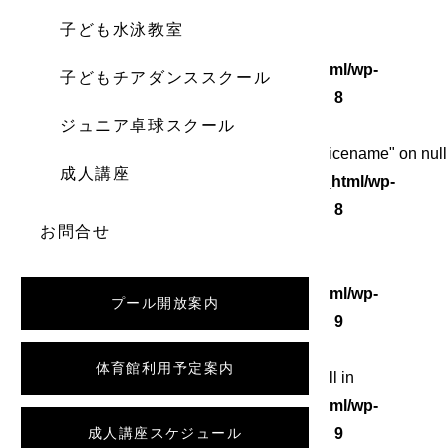
子ども水泳教室
Warning
: Undefined array key 0 in
/home/wordstock/numasupo.com/public_html/wp-
子どもチアダンススクール
content/themes/numaspo/single.php
on line
8
ジュニア卓球スクール
Warning
: Attempt to read property "category_nicename" on null
成人講座
in
/home/wordstock/numasupo.com/public_html/wp-
content/themes/numaspo/single.php
on line
8
お問合せ
Warning
: Undefined array key 0 in
/home/wordstock/numasupo.com/public_html/wp-
プール開放案内
content/themes/numaspo/single.php
on line
9
体育館利用予定案内
Warning
: Attempt to read property "slug" on null in
/home/wordstock/numasupo.com/public_html/wp-
content/themes/numaspo/single.php
成人講座スケジュール
on line
9