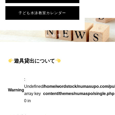
子ども水泳教室カレンダー
NEWS
新着情報
遊具貸出について
:
Undefined
/home/wordstock/numasupo.com/pub
Warning
array key
content/themes/numaspo/single.php
0 in