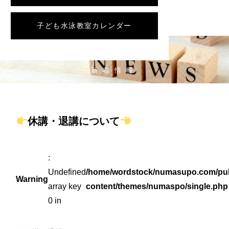
子ども水泳教室カレンダー
NEWS
新着情報
休講・退講について
:
Undefined
/home/wordstock/numasupo.com/pub
Warning
array key
content/themes/numaspo/single.php
0 in