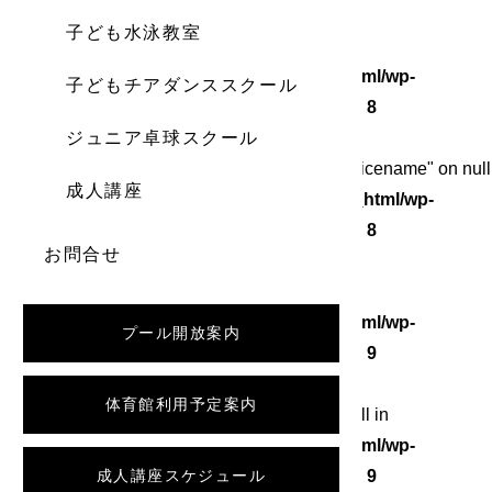
子ども水泳教室
Warning
: Undefined array key 0 in
/home/wordstock/numasupo.com/public_html/wp-
子どもチアダンススクール
content/themes/numaspo/single.php
on line
8
ジュニア卓球スクール
Warning
: Attempt to read property "category_nicename" on null
成人講座
in
/home/wordstock/numasupo.com/public_html/wp-
content/themes/numaspo/single.php
on line
8
お問合せ
Warning
: Undefined array key 0 in
/home/wordstock/numasupo.com/public_html/wp-
プール開放案内
content/themes/numaspo/single.php
on line
9
体育館利用予定案内
Warning
: Attempt to read property "slug" on null in
/home/wordstock/numasupo.com/public_html/wp-
content/themes/numaspo/single.php
成人講座スケジュール
on line
9