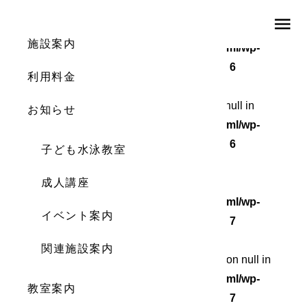
menu
Warning
: Undefined array key 0 in
施設案内
/home/wordstock/numasupo.com/public_html/wp-
content/themes/numaspo/single.php
on line
6
利用料金
Warning
: Attempt to read property "cat_ID" on null in
お知らせ
/home/wordstock/numasupo.com/public_html/wp-
content/themes/numaspo/single.php
on line
6
子ども水泳教室
Warning
成人講座
: Undefined array key 0 in
/home/wordstock/numasupo.com/public_html/wp-
イベント案内
content/themes/numaspo/single.php
on line
7
関連施設案内
Warning
: Attempt to read property "cat_name" on null in
/home/wordstock/numasupo.com/public_html/wp-
教室案内
content/themes/numaspo/single.php
on line
7