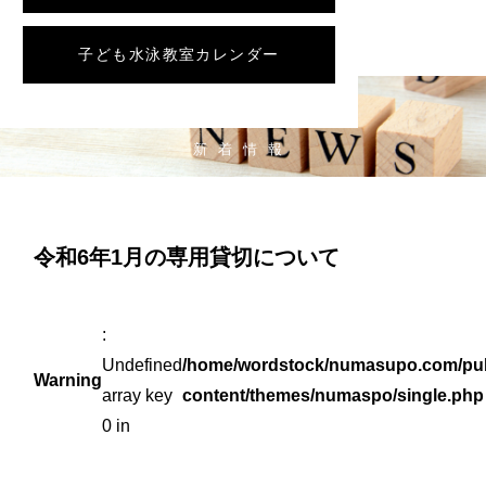
子ども水泳教室カレンダー
NEWS
新着情報
令和6年1月の専用貸切について
:
Undefined
/home/wordstock/numasupo.com/pub
Warning
array key
content/themes/numaspo/single.php
0 in