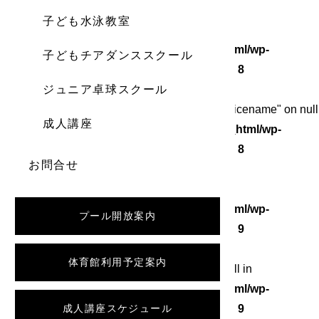
子ども水泳教室
Warning
: Undefined array key 0 in
/home/wordstock/numasupo.com/public_html/wp-
子どもチアダンススクール
content/themes/numaspo/single.php
on line
8
ジュニア卓球スクール
Warning
: Attempt to read property "category_nicename" on null
成人講座
in
/home/wordstock/numasupo.com/public_html/wp-
content/themes/numaspo/single.php
on line
8
お問合せ
Warning
: Undefined array key 0 in
/home/wordstock/numasupo.com/public_html/wp-
プール開放案内
content/themes/numaspo/single.php
on line
9
体育館利用予定案内
Warning
: Attempt to read property "slug" on null in
/home/wordstock/numasupo.com/public_html/wp-
content/themes/numaspo/single.php
成人講座スケジュール
on line
9