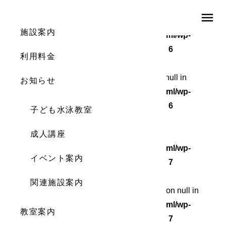
menu
Warning
: Undefined array key 0 in
施設案内
/home/wordstock/numasupo.com/public_html/wp-
content/themes/numaspo/single.php
on line
6
利用料金
Warning
: Attempt to read property "cat_ID" on null in
お知らせ
/home/wordstock/numasupo.com/public_html/wp-
content/themes/numaspo/single.php
on line
6
子ども水泳教室
Warning
成人講座
: Undefined array key 0 in
/home/wordstock/numasupo.com/public_html/wp-
イベント案内
content/themes/numaspo/single.php
on line
7
関連施設案内
Warning
: Attempt to read property "cat_name" on null in
/home/wordstock/numasupo.com/public_html/wp-
教室案内
content/themes/numaspo/single.php
on line
7