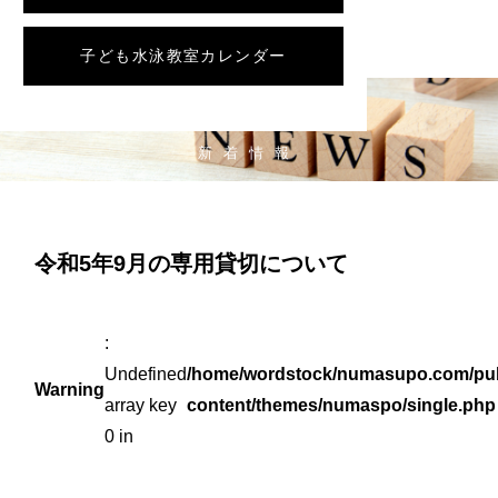
子ども水泳教室カレンダー
NEWS
新着情報
令和5年9月の専用貸切について
:
Undefined
/home/wordstock/numasupo.com/pub
Warning
array key
content/themes/numaspo/single.php
0 in