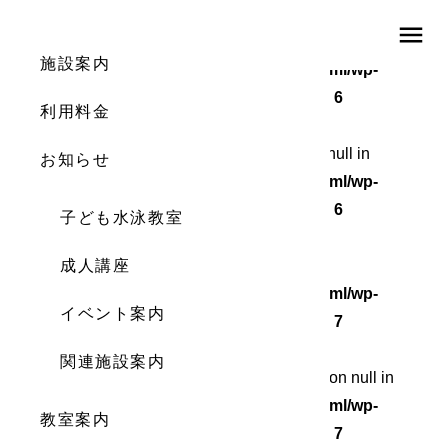
menu
Warning
: Undefined array key 0 in
施設案内
/home/wordstock/numasupo.com/public_html/wp-
content/themes/numaspo/single.php
on line
6
利用料金
Warning
: Attempt to read property "cat_ID" on null in
お知らせ
/home/wordstock/numasupo.com/public_html/wp-
content/themes/numaspo/single.php
on line
6
子ども水泳教室
Warning
成人講座
: Undefined array key 0 in
/home/wordstock/numasupo.com/public_html/wp-
イベント案内
content/themes/numaspo/single.php
on line
7
関連施設案内
Warning
: Attempt to read property "cat_name" on null in
/home/wordstock/numasupo.com/public_html/wp-
教室案内
content/themes/numaspo/single.php
on line
7