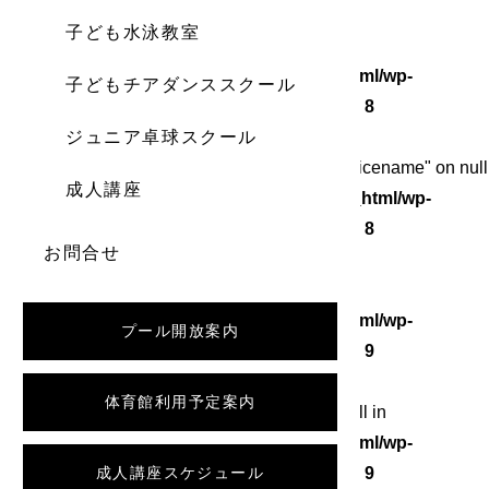
子ども水泳教室
Warning
: Undefined array key 0 in
/home/wordstock/numasupo.com/public_html/wp-
子どもチアダンススクール
content/themes/numaspo/single.php
on line
8
ジュニア卓球スクール
Warning
: Attempt to read property "category_nicename" on null
成人講座
in
/home/wordstock/numasupo.com/public_html/wp-
content/themes/numaspo/single.php
on line
8
お問合せ
Warning
: Undefined array key 0 in
/home/wordstock/numasupo.com/public_html/wp-
プール開放案内
content/themes/numaspo/single.php
on line
9
体育館利用予定案内
Warning
: Attempt to read property "slug" on null in
/home/wordstock/numasupo.com/public_html/wp-
content/themes/numaspo/single.php
成人講座スケジュール
on line
9