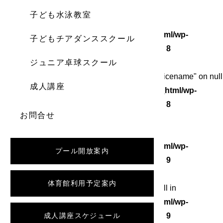
子ども水泳教室
Warning
: Undefined array key 0 in
/home/wordstock/numasupo.com/public_html/wp-
子どもチアダンススクール
content/themes/numaspo/single.php
on line
8
ジュニア卓球スクール
Warning
: Attempt to read property "category_nicename" on null
成人講座
in
/home/wordstock/numasupo.com/public_html/wp-
content/themes/numaspo/single.php
on line
8
お問合せ
Warning
: Undefined array key 0 in
/home/wordstock/numasupo.com/public_html/wp-
プール開放案内
content/themes/numaspo/single.php
on line
9
体育館利用予定案内
Warning
: Attempt to read property "slug" on null in
/home/wordstock/numasupo.com/public_html/wp-
content/themes/numaspo/single.php
成人講座スケジュール
on line
9