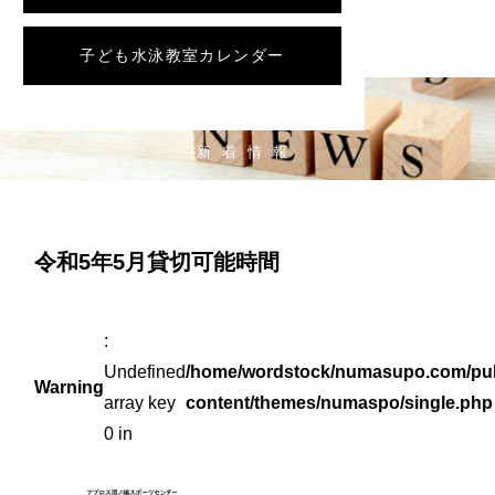
子ども水泳教室カレンダー
NEWS
新着情報
令和5年5月貸切可能時間
:
Undefined
/home/wordstock/numasupo.com/pub
Warning
array key
content/themes/numaspo/single.php
0 in