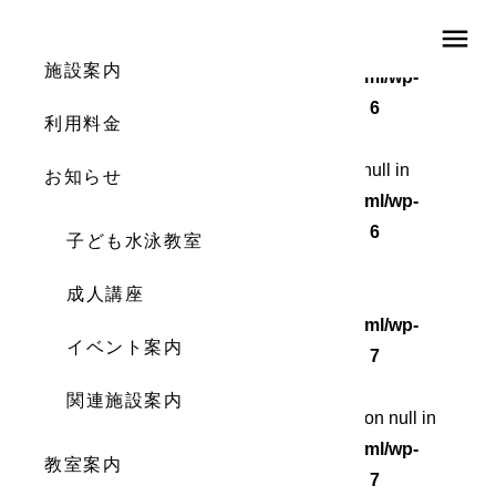
menu
Warning
: Undefined array key 0 in
施設案内
/home/wordstock/numasupo.com/public_html/wp-
content/themes/numaspo/single.php
on line
6
利用料金
Warning
: Attempt to read property "cat_ID" on null in
お知らせ
/home/wordstock/numasupo.com/public_html/wp-
content/themes/numaspo/single.php
on line
6
子ども水泳教室
Warning
成人講座
: Undefined array key 0 in
/home/wordstock/numasupo.com/public_html/wp-
イベント案内
content/themes/numaspo/single.php
on line
7
関連施設案内
Warning
: Attempt to read property "cat_name" on null in
/home/wordstock/numasupo.com/public_html/wp-
教室案内
content/themes/numaspo/single.php
on line
7