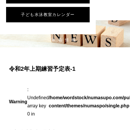
子ども水泳教室カレンダー
NEWS
新着情報
令和2年上期練習予定表-1
:
Undefined
/home/wordstock/numasupo.com/pub
Warning
array key
content/themes/numaspo/single.php
0 in