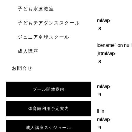
子ども水泳教室
Warning
: Undefined array key 0 in
/home/wordstock/numasupo.com/public_html/wp-
子どもチアダンススクール
content/themes/numaspo/single.php
on line
8
ジュニア卓球スクール
Warning
: Attempt to read property "category_nicename" on null
成人講座
in
/home/wordstock/numasupo.com/public_html/wp-
content/themes/numaspo/single.php
on line
8
お問合せ
Warning
: Undefined array key 0 in
/home/wordstock/numasupo.com/public_html/wp-
プール開放案内
content/themes/numaspo/single.php
on line
9
体育館利用予定案内
Warning
: Attempt to read property "slug" on null in
/home/wordstock/numasupo.com/public_html/wp-
content/themes/numaspo/single.php
成人講座スケジュール
on line
9