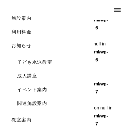
menu
Warning
: Undefined array key 0 in
施設案内
/home/wordstock/numasupo.com/public_html/wp-
content/themes/numaspo/single.php
on line
6
利用料金
Warning
: Attempt to read property "cat_ID" on null in
お知らせ
/home/wordstock/numasupo.com/public_html/wp-
content/themes/numaspo/single.php
on line
6
子ども水泳教室
Warning
成人講座
: Undefined array key 0 in
/home/wordstock/numasupo.com/public_html/wp-
イベント案内
content/themes/numaspo/single.php
on line
7
関連施設案内
Warning
: Attempt to read property "cat_name" on null in
/home/wordstock/numasupo.com/public_html/wp-
教室案内
content/themes/numaspo/single.php
on line
7