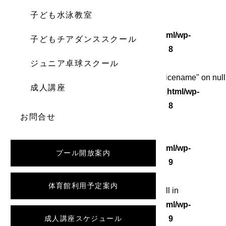
子ども水泳教室
Warning
: Undefined array key 0 in
/home/wordstock/numasupo.com/public_html/wp-
子どもチアダンススクール
content/themes/numaspo/single.php
on line
8
ジュニア卓球スクール
Warning
: Attempt to read property "category_nicename" on null
成人講座
in
/home/wordstock/numasupo.com/public_html/wp-
content/themes/numaspo/single.php
on line
8
お問合せ
Warning
: Undefined array key 0 in
/home/wordstock/numasupo.com/public_html/wp-
プール開放案内
content/themes/numaspo/single.php
on line
9
体育館利用予定案内
Warning
: Attempt to read property "slug" on null in
/home/wordstock/numasupo.com/public_html/wp-
content/themes/numaspo/single.php
成人講座スケジュール
on line
9