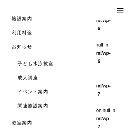
menu
Warning
: Undefined array key 0 in
施設案内
/home/wordstock/numasupo.com/public_html/wp-
content/themes/numaspo/single.php
on line
6
利用料金
Warning
: Attempt to read property "cat_ID" on null in
お知らせ
/home/wordstock/numasupo.com/public_html/wp-
content/themes/numaspo/single.php
on line
6
子ども水泳教室
Warning
成人講座
: Undefined array key 0 in
/home/wordstock/numasupo.com/public_html/wp-
イベント案内
content/themes/numaspo/single.php
on line
7
関連施設案内
Warning
: Attempt to read property "cat_name" on null in
/home/wordstock/numasupo.com/public_html/wp-
教室案内
content/themes/numaspo/single.php
on line
7