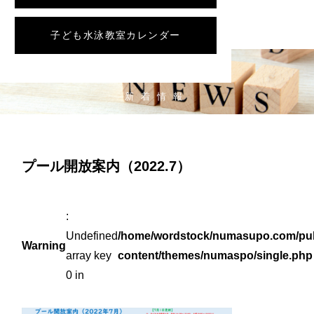
子ども水泳教室カレンダー
NEWS
新着情報
プール開放案内（2022.7）
:
Undefined
/home/wordstock/numasupo.com/pub
Warning
array key
content/themes/numaspo/single.php
0 in