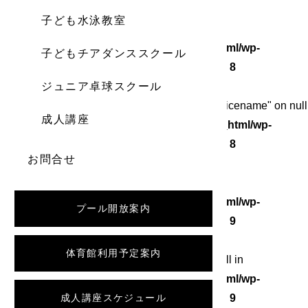
子ども水泳教室
Warning
: Undefined array key 0 in
/home/wordstock/numasupo.com/public_html/wp-
子どもチアダンススクール
content/themes/numaspo/single.php
on line
8
ジュニア卓球スクール
Warning
: Attempt to read property "category_nicename" on null
成人講座
in
/home/wordstock/numasupo.com/public_html/wp-
content/themes/numaspo/single.php
on line
8
お問合せ
Warning
: Undefined array key 0 in
/home/wordstock/numasupo.com/public_html/wp-
プール開放案内
content/themes/numaspo/single.php
on line
9
体育館利用予定案内
Warning
: Attempt to read property "slug" on null in
/home/wordstock/numasupo.com/public_html/wp-
content/themes/numaspo/single.php
成人講座スケジュール
on line
9