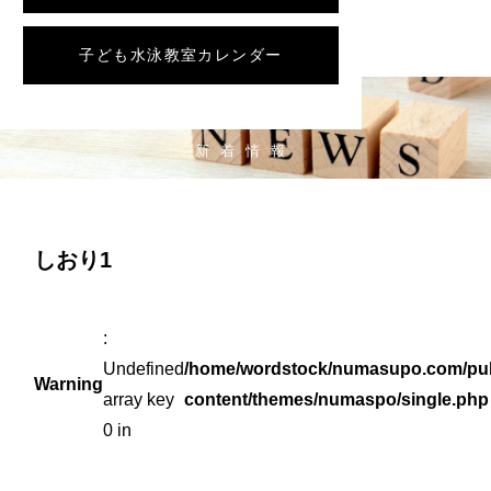
子ども水泳教室カレンダー
NEWS
新着情報
しおり1
:
Undefined
/home/wordstock/numasupo.com/pub
Warning
array key
content/themes/numaspo/single.php
0 in