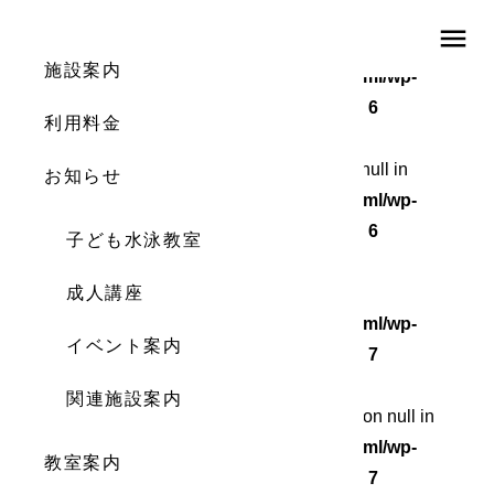
menu
Warning
: Undefined array key 0 in
施設案内
/home/wordstock/numasupo.com/public_html/wp-
content/themes/numaspo/single.php
on line
6
利用料金
Warning
: Attempt to read property "cat_ID" on null in
お知らせ
/home/wordstock/numasupo.com/public_html/wp-
content/themes/numaspo/single.php
on line
6
子ども水泳教室
Warning
成人講座
: Undefined array key 0 in
/home/wordstock/numasupo.com/public_html/wp-
イベント案内
content/themes/numaspo/single.php
on line
7
関連施設案内
Warning
: Attempt to read property "cat_name" on null in
/home/wordstock/numasupo.com/public_html/wp-
教室案内
content/themes/numaspo/single.php
on line
7