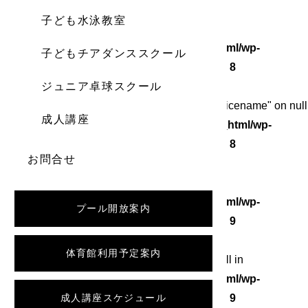
子ども水泳教室
Warning
: Undefined array key 0 in
/home/wordstock/numasupo.com/public_html/wp-
子どもチアダンススクール
content/themes/numaspo/single.php
on line
8
ジュニア卓球スクール
Warning
: Attempt to read property "category_nicename" on null
成人講座
in
/home/wordstock/numasupo.com/public_html/wp-
content/themes/numaspo/single.php
on line
8
お問合せ
Warning
: Undefined array key 0 in
/home/wordstock/numasupo.com/public_html/wp-
プール開放案内
content/themes/numaspo/single.php
on line
9
体育館利用予定案内
Warning
: Attempt to read property "slug" on null in
/home/wordstock/numasupo.com/public_html/wp-
content/themes/numaspo/single.php
成人講座スケジュール
on line
9