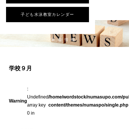
子ども水泳教室カレンダー
NEWS
新着情報
学校９月
:
Undefined
/home/wordstock/numasupo.com/pub
Warning
array key
content/themes/numaspo/single.php
0 in