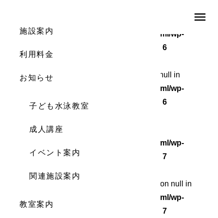
menu
Warning
: Undefined array key 0 in
施設案内
/home/wordstock/numasupo.com/public_html/wp-
content/themes/numaspo/single.php
on line
6
利用料金
Warning
: Attempt to read property "cat_ID" on null in
お知らせ
/home/wordstock/numasupo.com/public_html/wp-
content/themes/numaspo/single.php
on line
6
子ども水泳教室
Warning
成人講座
: Undefined array key 0 in
/home/wordstock/numasupo.com/public_html/wp-
イベント案内
content/themes/numaspo/single.php
on line
7
関連施設案内
Warning
: Attempt to read property "cat_name" on null in
/home/wordstock/numasupo.com/public_html/wp-
教室案内
content/themes/numaspo/single.php
on line
7